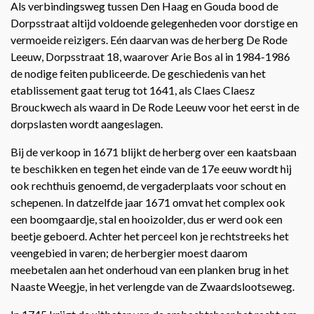
Als verbindingsweg tussen Den Haag en Gouda bood de
Dorpsstraat altijd voldoende gelegenheden voor dorstige en
vermoeide reizigers. Eén daarvan was de herberg De Rode
Leeuw, Dorpsstraat 18, waarover Arie Bos al in 1984-1986
de nodige feiten publiceerde. De geschiedenis van het
etablissement gaat terug tot 1641, als Claes Claesz
Brouckwech als waard in De Rode Leeuw voor het eerst in de
dorpslasten wordt aangeslagen.
Bij de verkoop in 1671 blijkt de herberg over een kaatsbaan
te beschikken en tegen het einde van de 17e eeuw wordt hij
ook rechthuis genoemd, de vergaderplaats voor schout en
schepenen. In datzelfde jaar 1671 omvat het complex ook
een boomgaardje, stal en hooizolder, dus er werd ook een
beetje geboerd. Achter het perceel kon je rechtstreeks het
veengebied in varen; de herbergier moest daarom
meebetalen aan het onderhoud van een planken brug in het
Naaste Weegje, in het verlengde van de Zwaardslootseweg.