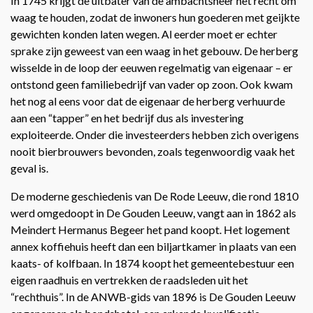
In 1745 krijgt de uitbater van de ambachtsheer het recht om
waag te houden, zodat de inwoners hun goederen met geijkte
gewichten konden laten wegen. Al eerder moet er echter
sprake zijn geweest van een waag in het gebouw. De herberg
wisselde in de loop der eeuwen regelmatig van eigenaar – er
ontstond geen familiebedrijf van vader op zoon. Ook kwam
het nog al eens voor dat de eigenaar de herberg verhuurde
aan een “tapper” en het bedrijf dus als investering
exploiteerde. Onder die investeerders hebben zich overigens
nooit bierbrouwers bevonden, zoals tegenwoordig vaak het
geval is.
De moderne geschiedenis van De Rode Leeuw, die rond 1810
werd omgedoopt in De Gouden Leeuw, vangt aan in 1862 als
Meindert Hermanus Begeer het pand koopt. Het logement
annex koffiehuis heeft dan een biljartkamer in plaats van een
kaats- of kolfbaan. In 1874 koopt het gemeentebestuur een
eigen raadhuis en vertrekken de raadsleden uit het
“rechthuis”. In de ANWB-gids van 1896 is De Gouden Leeuw