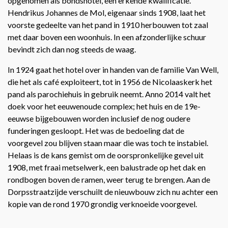
opgenomen als bondshotel, een erkende kwalificatie.
Hendrikus Johannes de Mol, eigenaar sinds 1908, laat het
voorste gedeelte van het pand in 1910 herbouwen tot zaal
met daar boven een woonhuis. In een afzonderlijke schuur
bevindt zich dan nog steeds de waag.
In 1924 gaat het hotel over in handen van de familie Van Well,
die het als café exploiteert, tot in 1956 de Nicolaaskerk het
pand als parochiehuis in gebruik neemt. Anno 2014 valt het
doek voor het eeuwenoude complex; het huis en de 19e-
eeuwse bijgebouwen worden inclusief de nog oudere
funderingen gesloopt. Het was de bedoeling dat de
voorgevel zou blijven staan maar die was toch te instabiel.
Helaas is de kans gemist om de oorspronkelijke gevel uit
1908, met fraai metselwerk, een balustrade op het dak en
rondbogen boven de ramen, weer terug te brengen. Aan de
Dorpsstraatzijde verschuilt de nieuwbouw zich nu achter een
kopie van de rond 1970 grondig verknoeide voorgevel.